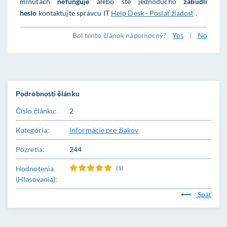
minútach
nefunguje
alebo ste jednoducho
zabudli
heslo
kontaktujte správcu IT
Help Desk - Poslať žiadosť
.
Bol tento článok nápomocný?
Yes
|
No
Podrobnosti článku
Číslo článku:
2
Kategória:
Informácie pre žiakov
Pozretia:
244
Hodnotenia
(1)
(Hlasovania):
Späť